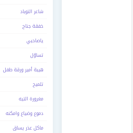
شاعر التوباد
خفقة جناح
ياصاحبي
تساؤل
هيبة أمير ورقة طفل
تلميح
مغرورة التيه
دموع وضياع وامكنه
ماكل عذر يساق