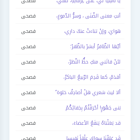
يا نَاسِياً لي، على عِرْفَانِهِ، تَلَفي،
فصحى
أنتِ معنى الضّنَى ، وسرُّ الدّموعِ،
فصحى
هوايَ، وإنْ تناءتْ عنكَ دارِي،
فصحى
أيّها الظّافرُ أبشرْ بالظّفرْ؛
فصحى
لئنْ فاتَني منكِ حظُّ النّظرْ،
فصحى
أقدَمْ، كما قَدِمَ الرّبيعُ الباكرُ،
فصحى
ألا ليتَ شعري هلْ أصادِفُ خلوة ً
فصحى
بَنى جَهْوَرٍ! أحْرَقْتُمُ بِجَفائِكُمْ
فصحى
قد بَعَثْناهُ يَنفَعُ الأعضاءَ،
فصحى
قَد عَلِقْنَا سِواكِ عِلْقاً نَفِيسا
فصحى