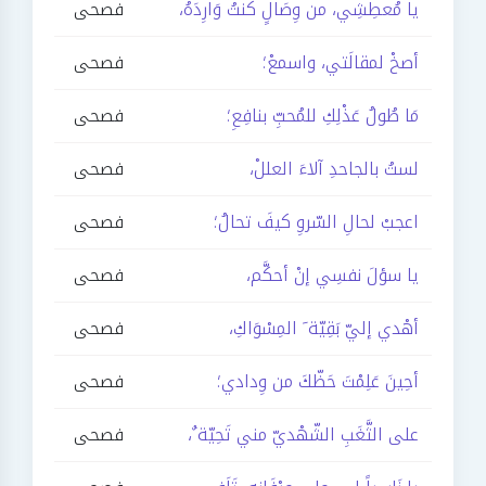
يا مُعطِشِي، من وِصَالٍ كنتُ وَارِدَهُ،
فصحى
أصخْ لمقالَتي، واسمعْ؛
فصحى
مَا طُولُ عَذْلِكِ للمُحبِّ بنافِعِ؛
فصحى
لستُ بالجاحدِ آلاءَ العللْ،
فصحى
اعجبْ لحالِ السّروِ كيفَ تحالُ؛
فصحى
يا سؤلَ نفسِي إنْ أحكَّم،
فصحى
أهْدي إليّ بَقِيّة َ المِسْوَاكِ،
فصحى
أحِينَ عَلِمْتَ حَظّكَ من وِدادي؛
فصحى
على الثَّغَبِ الشّهْديّ مني تَحِيّة ٌ،
فصحى