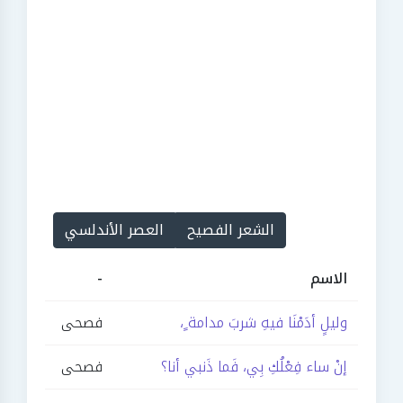
الشعر الفصيح
العصر الأندلسي
الاسم
-
وليلٍ أدَمْنَا فيهِ شربَ مدامة ٍ،
فصحى
إنْ ساء فِعْلُكِ بِي، فَما ذَنبي أنا؟
فصحى