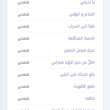
يا نديمي
فصحى
الشاعر و البؤس
فصحى
ظمأ الى السراب
فصحى
الدمية المحطّمة
فصحى
تحية فيصل الصغير
فصحى
اطلّ من حرم الرؤيا فعزاني
فصحى
خلع الحياة على البلى
فصحى
طمع الأقوياء
فصحى
خالقه
فصحى