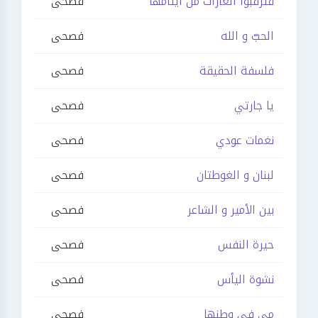
فترقبوا الغارات من أيتامها
فصحى
الحبّ و الله
فصحى
فلسفة الحقيقة
فصحى
يا جارتي
فصحى
نغمات عودي
فصحى
لبنان و الغوطتان
فصحى
بين الأمير و الشاعر
فصحى
حيرة النفس
فصحى
نشوة اليأس
فصحى
مي في وطنها
فصحى